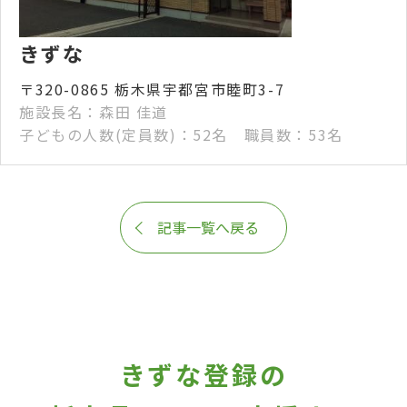
きずな
〒320-0865 栃木県宇都宮市睦町3-7
施設長名：森田 佳道
子どもの人数(定員数)：52名 職員数：53名
記事一覧へ戻る
きずな登録の