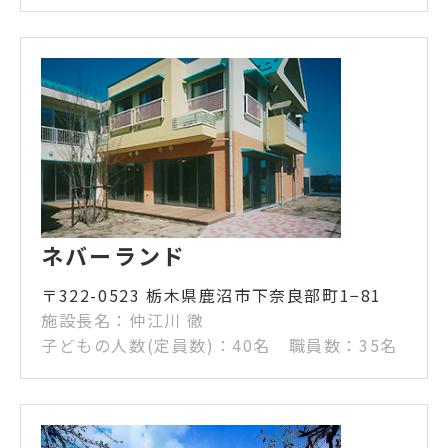
ネバーランド
〒322-0523 栃木県鹿沼市下奈良部町1−81
施設長名：仲江川 徹
子どもの人数(定員数)：40名 職員数：35名