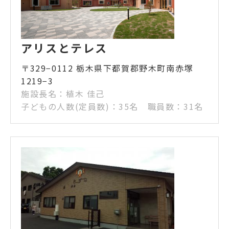
アリスとテレス
〒329−0112 栃木県下都賀郡野木町南赤塚
1219−3
施設長名：植木 佳己
子どもの人数(定員数)：35名 職員数：31名