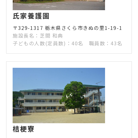
氏家養護園
〒329-1317 栃木県さくら市きぬの里1-19-1
施設長名：芝間 和典
子どもの人数(定員数)：40名 職員数：43名
桔梗寮