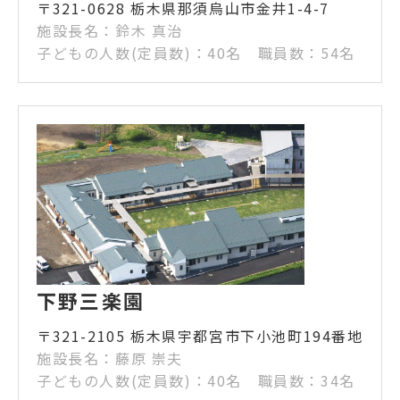
〒321-0628 栃木県那須烏山市金井1-4-7
施設長名：鈴木 真治
子どもの人数(定員数)：40名 職員数：54名
下野三楽園
〒321-2105 栃木県宇都宮市下小池町194番地
施設長名：藤原 崇夫
子どもの人数(定員数)：40名 職員数：34名