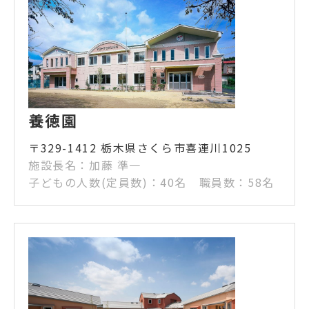
養徳園
〒329-1412 栃木県さくら市喜連川1025
施設長名：加藤 準一
子どもの人数(定員数)：40名 職員数：58名