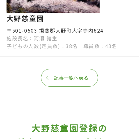
大野慈童園
〒501-0503 揖斐郡大野町大字寺内624
施設長名：河瀬 健生
子どもの人数(定員数)：38名 職員数：43名
記事一覧へ戻る
大野慈童園登録の