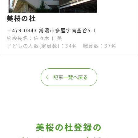
美桜の杜
〒479-0843 常滑市多屋字南釜谷5-1
施設長名：佐々木 仁美
子どもの人数(定員数)：34名 職員数：37名
記事一覧へ戻る
美桜の杜登録の