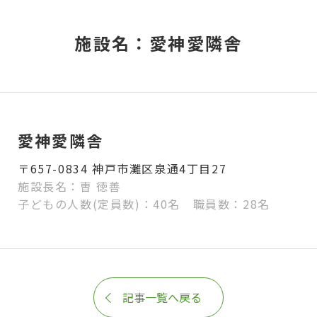
施設名：愛神愛隣舎
愛神愛隣舎
〒657-0834 神戸市灘区泉通4丁目27
施設長名：曺 徳善
子どもの人数(定員数)：40名 職員数：28名
記事一覧へ戻る