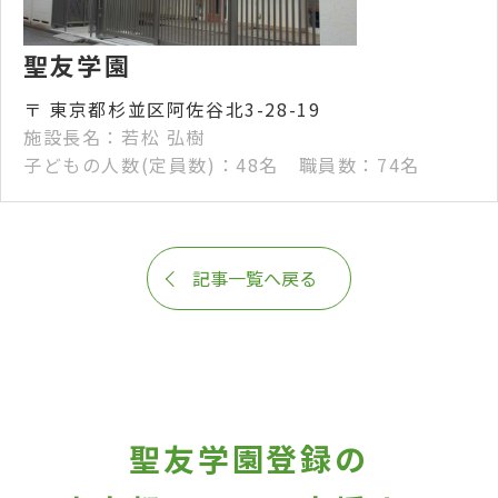
聖友学園
〒 東京都杉並区阿佐谷北3-28-19
施設長名：若松 弘樹
子どもの人数(定員数)：48名 職員数：74名
記事一覧へ戻る
聖友学園登録の