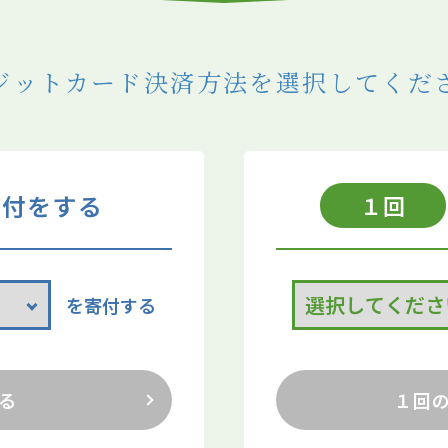
ジットカード決済方法を
選択してくだ
寄付をする
１回
を寄付する
る
１回