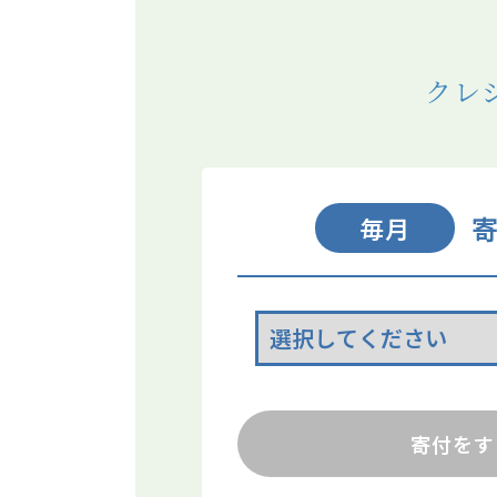
クレ
毎月
寄付をす