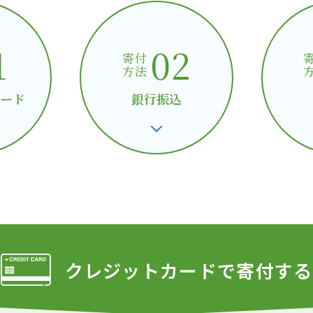
1
02
寄付
方法
ード
銀行振込
クレジットカードで
寄付する