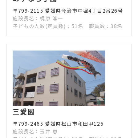
〒799-2115 愛媛県今治市中堀4丁目2番26号
施設長名：梶原 淳一
子どもの人数(定員数)：51名 職員数：38名
三愛園
〒799-2465 愛媛県松山市和田甲125
施設長名：玉井 恵