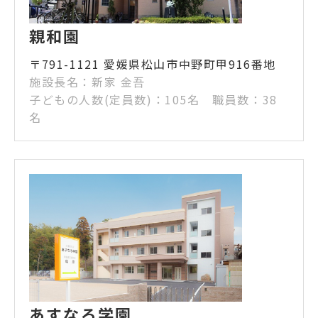
親和園
〒791-1121 愛媛県松山市中野町甲916番地
施設長名：新家 金吾
子どもの人数(定員数)：105名 職員数：38
名
あすなろ学園