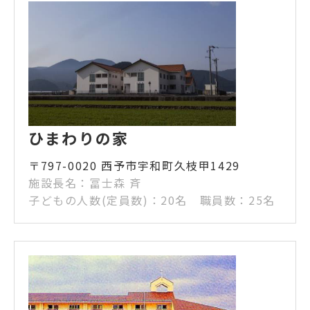
ひまわりの家
〒797-0020 西予市宇和町久枝甲1429
施設長名：冨士森 斉
子どもの人数(定員数)：20名 職員数：25名