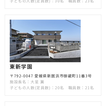
子どもの人数(定員数)：30名 職員数：23名
東新学園
〒792-0047 愛媛県新居浜市御蔵町11番3号
施設長名：大星 翼
子どもの人数(定員数)：20名 職員数：21名